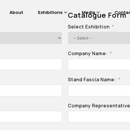
About
Exhibitions
Media
Conta
Catalogue Form
Select Exhibition
Company Name:
Stand Fascia Name:
Company Representativ