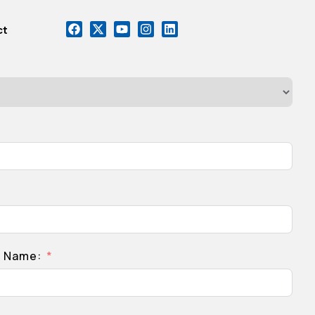
ct
e Name: