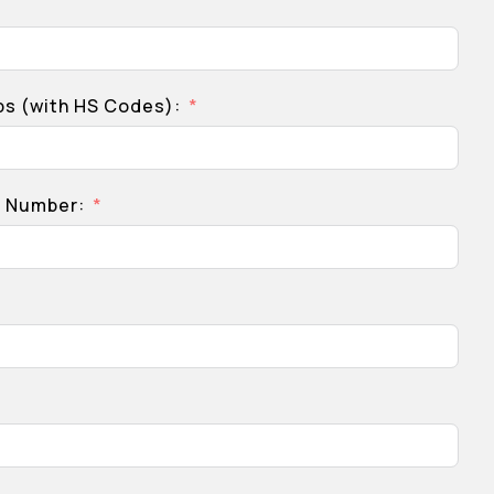
ps (with HS Codes):
e Number: